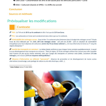
(s’ouvre
Prévisualiser les modifications
dans
une
nouvelle
fenêtre)