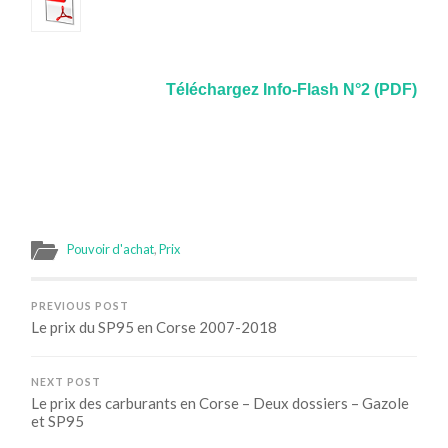
Téléchargez Info-Flash N°2 (PDF)
Observatoire Social de la Corse; OSC; Social; Corse;
Gazole; SP95; Carburant; TVA; TVA dérogatoire;
Pouvoir d’achat; Transition écologique
Pouvoir d'achat
,
Prix
PREVIOUS POST
Le prix du SP95 en Corse 2007-2018
NEXT POST
Le prix des carburants en Corse – Deux dossiers – Gazole
et SP95